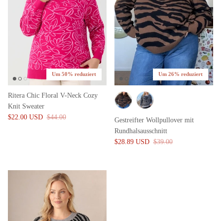
Um 50% reduziert
Um 26% reduziert
Ritera Chic Floral V-Neck Cozy
Knit Sweater
$22.00 USD
$44.00
Gestreifter Wollpullover mit
Rundhalsausschnitt
$28.89 USD
$39.00