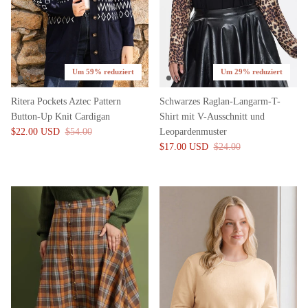
Um 59% reduziert
Um 29% reduziert
Ritera Pockets Aztec Pattern
Schwarzes Raglan-Langarm-T-
Button-Up Knit Cardigan
Shirt mit V-Ausschnitt und
$22.00 USD
$54.00
Leopardenmuster
$17.00 USD
$24.00