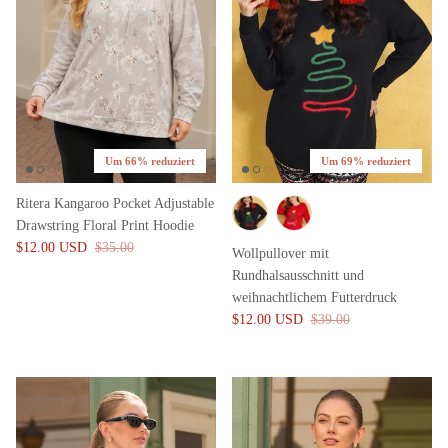
Um 66% reduziert
Um 69% reduziert
Ritera Kangaroo Pocket Adjustable
Drawstring Floral Print Hoodie
$12.00 USD
$35.00
Wollpullover mit
Rundhalsausschnitt und
weihnachtlichem Futterdruck
$12.00 USD
$39.00