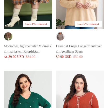
Um 74% reduziert
Um 75% reduziert
Modischer, figurbetonter Midirock
Essential Enger Langarmpullover
mit kariertem Knopfdetail
mit geteiltem Saum
$9.00 USD
$34.00
$9.90 USD
$39.00
Ab