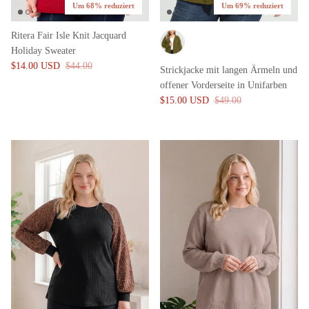
Um 68% reduziert
Um 69% reduziert
Ritera Fair Isle Knit Jacquard
Holiday Sweater
$14.00 USD
$44.00
Strickjacke mit langen Ärmeln und
offener Vorderseite in Unifarben
$15.00 USD
$49.00