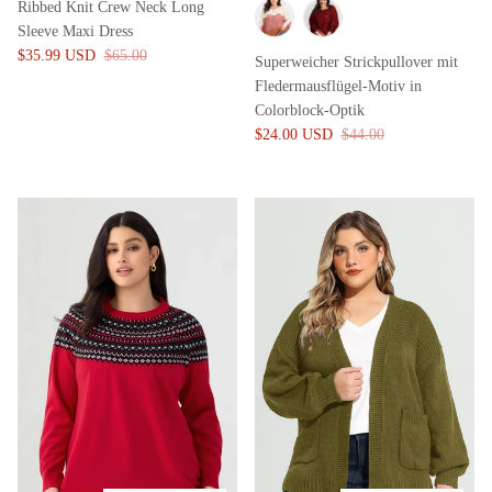
Ribbed Knit Crew Neck Long
Sleeve Maxi Dress
$35.99 USD
$65.00
Superweicher Strickpullover mit
Fledermausflügel-Motiv in
Colorblock-Optik
$24.00 USD
$44.00