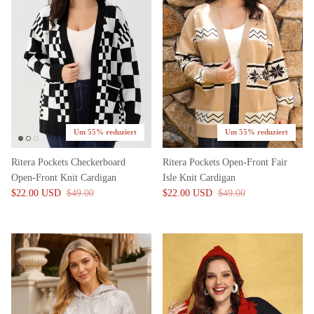
Um 55% reduziert
Um 55% reduziert
Ritera Pockets Checkerboard
Ritera Pockets Open-Front Fair
Open-Front Knit Cardigan
Isle Knit Cardigan
$22.00 USD
$49.00
$22.00 USD
$49.00