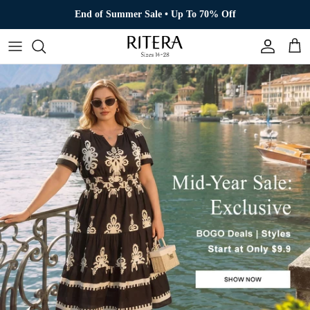
Direkt zum Inhalt
End of Summer Sale • Up To 70% Off
Konto
Eink