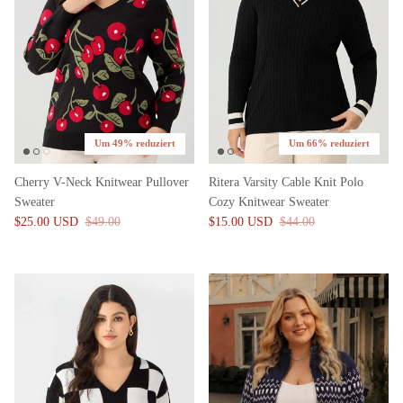
Um 49% reduziert
Um 66% reduziert
Cherry V-Neck Knitwear Pullover
Ritera Varsity Cable Knit Polo
Sweater
Cozy Knitwear Sweater
$25.00 USD
$49.00
$15.00 USD
$44.00