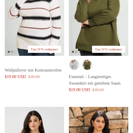
Um 51% reduziert
Um 51% reduziert
Wollpullover mit Kontraststreifen
$19.00 USD
$39.00
Essentail – Langärmliges
Sweatshirt mit geteiltem Saum
$19.00 USD
$39.00