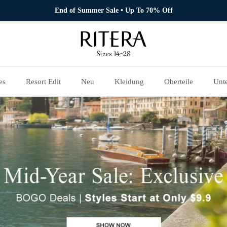
End of Summer Sale • Up To 70% Off
es
Resort Edit
Neu
Kleidung
Oberteile
Unte