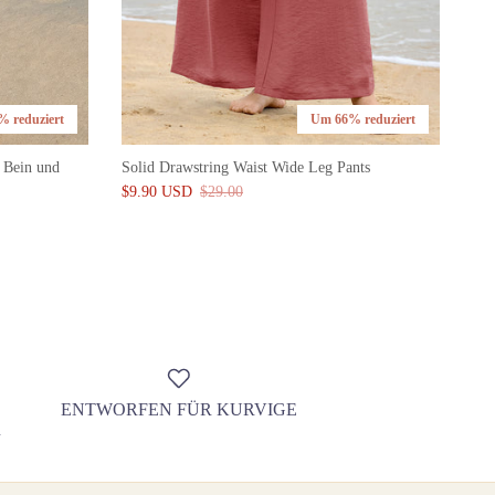
 reduziert
Um 66% reduziert
m Bein und
Solid Drawstring Waist Wide Leg Pants
$9.90 USD
$29.00
ENTWORFEN FÜR KURVIGE
R