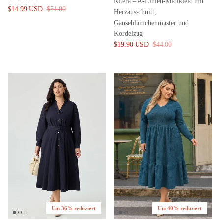
Ritera – A-Linien-Midikleid mit
$14.99 USD
$54.00
Herzausschnitt,
Gänseblümchenmuster und
Kordelzug
$19.90 USD
$44.00
Um 36% reduziert
Um 40% reduziert