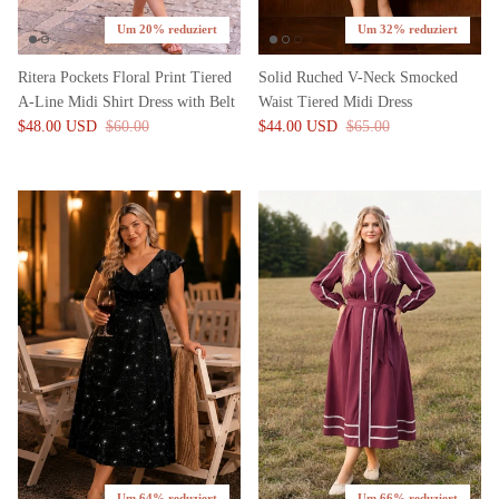
Um 20% reduziert
Um 32% reduziert
Ritera Pockets Floral Print Tiered
Solid Ruched V-Neck Smocked
A-Line Midi Shirt Dress with Belt
Waist Tiered Midi Dress
$48.00 USD
$60.00
$44.00 USD
$65.00
Um 64% reduziert
Um 66% reduziert