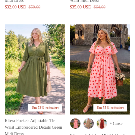
Midi Dress
Waist Midi Dress
$32.00 USD
$59.00
$35.00 USD
$64.00
Um 72% reduziert
Um 55% reduziert
Ritera Pockets Adjustable Tie
+ 1 mehr
Waist Embroidered Details Green
Midi Dress