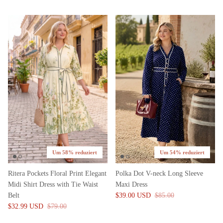
Um 58% reduziert
Um 54% reduziert
Ritera Pockets Floral Print Elegant
Polka Dot V-neck Long Sleeve
Midi Shirt Dress with Tie Waist
Maxi Dress
Belt
$39.00 USD
$85.00
$32.99 USD
$79.00