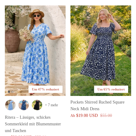
Um 47% reduziert
Um 65% reduziert
Pockets Shirred Ruched Square
+ 7 mehr
Neck Midi Dress
$19.00 USD
$55.00
Ab
Ritera – Lässiges, schickes
Sommerkleid mit Blumenmuster
und Taschen