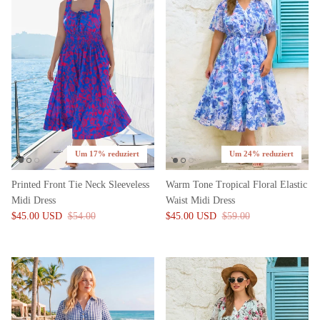
Um 17% reduziert
Um 24% reduziert
Printed Front Tie Neck Sleeveless
Warm Tone Tropical Floral Elastic
Midi Dress
Waist Midi Dress
$45.00 USD
$54.00
$45.00 USD
$59.00