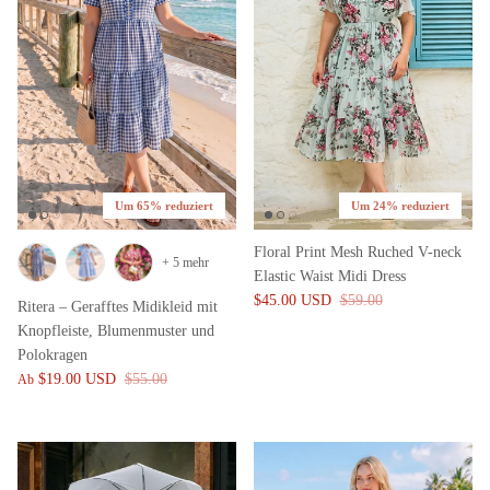
Um 65% reduziert
Um 24% reduziert
Floral Print Mesh Ruched V-neck
+ 5 mehr
Elastic Waist Midi Dress
$45.00 USD
$59.00
Ritera – Gerafftes Midikleid mit
Knopfleiste, Blumenmuster und
Polokragen
$19.00 USD
$55.00
Ab