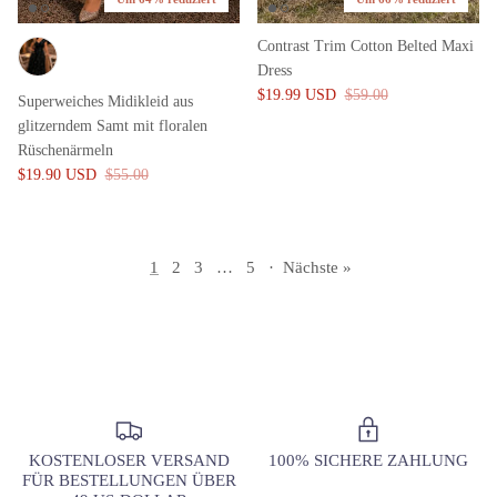
Contrast Trim Cotton Belted Maxi
Dress
$19.99 USD
$59.00
Superweiches Midikleid aus
glitzerndem Samt mit floralen
Rüschenärmeln
$19.90 USD
$55.00
1
2
3
…
5
·
Nächste »
KOSTENLOSER VERSAND
100% SICHERE ZAHLUNG
FÜR BESTELLUNGEN ÜBER