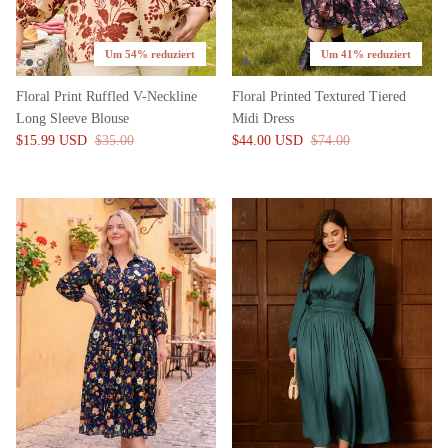
Um 54% reduziert
Um 41% reduziert
Floral Print Ruffled V-Neckline
Floral Printed Textured Tiered
Long Sleeve Blouse
Midi Dress
$15.99 USD
$35.00
$44.00 USD
$74.00