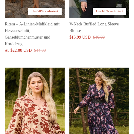
Um 50% reduziert
Um 60% reduziert
Ritera – A-Linien-Midikleid mit
V-Neck Ruffled Long Sleeve
Herzausschnitt,
Blouse
Gänseblümchenmuster und
$15.99 USD
$40.00
Kordelzug
$22.00 USD
$44.00
Ab