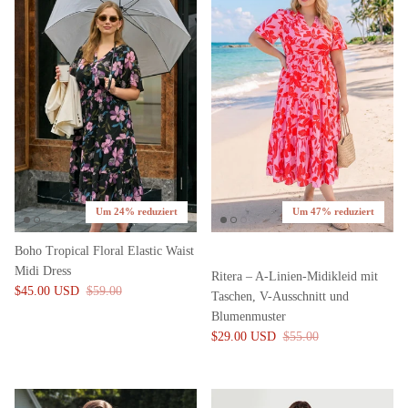
Um 24% reduziert
Um 47% reduziert
Boho Tropical Floral Elastic Waist
Midi Dress
Ritera – A-Linien-Midikleid mit
$45.00 USD
$59.00
Taschen, V-Ausschnitt und
Blumenmuster
$29.00 USD
$55.00