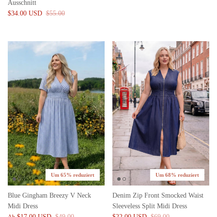
Ausschnitt
$34.00 USD
$55.00
Um 65% reduziert
Um 68% reduziert
Blue Gingham Breezy V Neck
Denim Zip Front Smocked Waist
Midi Dress
Sleeveless Split Midi Dress
$17.00 USD
$49.00
$22.00 USD
$69.00