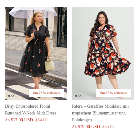
Um 73% reduziert
Um 65% reduziert
Ditsy Embroidered Floral
Ritera – Gerafftes Midikleid mit
Buttoned V-Neck Midi Dress
tropischem Blumenmuster und
$17.00 USD
$64.00
Polokragen
Ab
$19.00 USD
$55.00
Ab