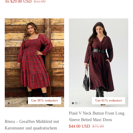
$29.00 USD
$55.00
Ab
Um 38% reduziert
Um 41% reduziert
Plaid V Neck Button Front Long
Sleeve Belted Maxi Dress
Ritera – Gerafftes Midikleid mit
$44.00 USD
$75.00
Karomuster und quadratischem