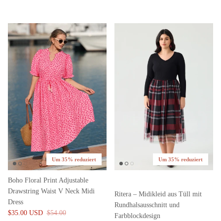
Um 35% reduziert
Um 35% reduziert
Boho Floral Print Adjustable
Drawstring Waist V Neck Midi
Ritera – Midikleid aus Tüll mit
Dress
Rundhalsausschnitt und
$35.00 USD
$54.00
Farbblockdesign