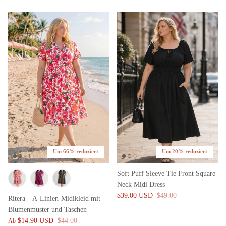
Um 66% reduziert
Um 20% reduziert
Soft Puff Sleeve Tie Front Square
Neck Midi Dress
$39.00 USD
$49.00
Ritera – A-Linien-Midikleid mit
Blumenmuster und Taschen
$14.90 USD
$44.00
Ab