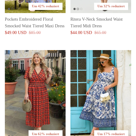
Um 42% reduziert
Um 32% reduziert
Pockets Embroidered Floral
Ritera V-Neck Smocked Waist
Smocked Waist Tiered Maxi Dress
Tiered Midi Dress
$49.00 USD
$85.00
$44.00 USD
$65.00
Um 62% reduziert
Um 17% reduziert