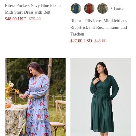
Ritera Pockets Navy Blue Pleated
+ 1 mehr
Midi Shirt Dress with Belt
$48.00 USD
$75.00
Ritera – Plissiertes Midikleid aus
Rippstrick mit Rüschensaum und
Taschen
$27.00 USD
$45.00