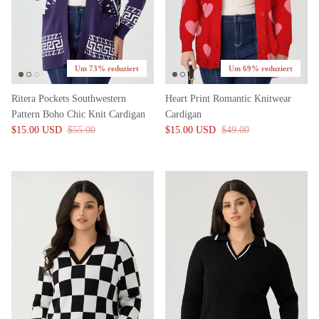
Um 73% reduziert
Um 69% reduziert
Ritera Pockets Southwestern
Heart Print Romantic Knitwear
Pattern Boho Chic Knit Cardigan
Cardigan
$15.00 USD
$55.00
$15.00 USD
$49.00