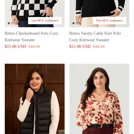
Um 66% reduziert
Um 66% reduziert
Ritera Checkerboard Polo Cozy
Ritera Varsity Cable Knit Polo
Knitwear Sweater
Cozy Knitwear Sweater
$15.00 USD
$44.00
$15.00 USD
$44.00