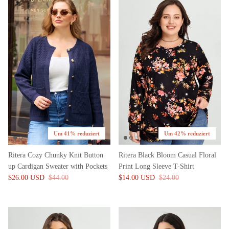
Um 41% reduziert
Um 42% reduziert
Ritera Cozy Chunky Knit Button
Ritera Black Bloom Casual Floral
up Cardigan Sweater with Pockets
Print Long Sleeve T-Shirt
$26.00 USD
$44.00
$14.00 USD
$24.00