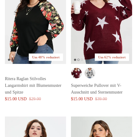
Um 48% reduziert
Um 62% reduziert
Ritera Raglan Stilvolles
Langarmshirt mit Blumenmuster
Superweiche Pullover mit V-
und Spitze
Ausschnitt und Sternenmuster
$15.00 USD
$29.00
$15.00 USD
$39.00