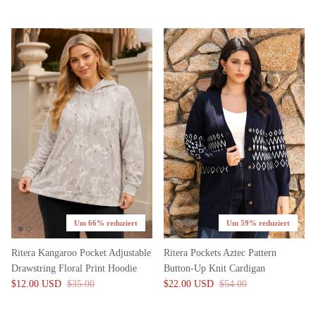
Um 66% reduziert
Um 59% reduziert
Ritera Kangaroo Pocket Adjustable
Ritera Pockets Aztec Pattern
Drawstring Floral Print Hoodie
Button-Up Knit Cardigan
$12.00 USD
$35.00
$22.00 USD
$54.00