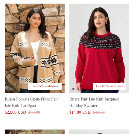
Um 55% reduziert
Um 68% reduziert
Ritera Pockets Open-Front Fair
Ritera Fair Isle Knit Jacquard
Isle Knit Cardigan
Holiday Sweater
$22.00 USD
$49.00
$14.00 USD
$44.00