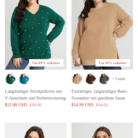
Um 69% reduziert
Um 56% reduziert
+ 3 mehr
Langärmliger Strickpullover mit
Einfarbiges, langärmliges Basic-
V-Ausschnitt und Perlenverzierung
Sweatshirt mit geteiltem Saum
$12.00 USD
$39.00
$14.99 USD
$34.00