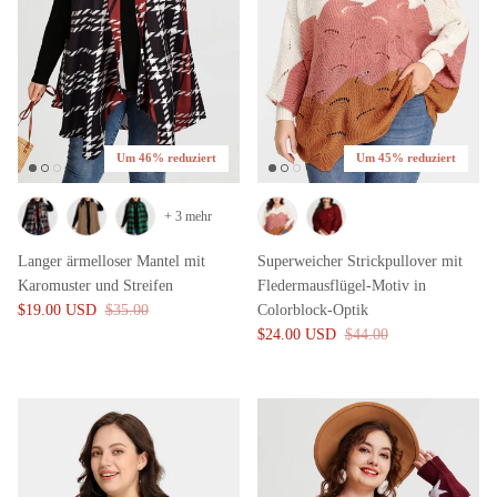
Um 46% reduziert
Um 45% reduziert
+ 3 mehr
Langer ärmelloser Mantel mit
Superweicher Strickpullover mit
Karomuster und Streifen
Fledermausflügel-Motiv in
$19.00 USD
$35.00
Colorblock-Optik
$24.00 USD
$44.00