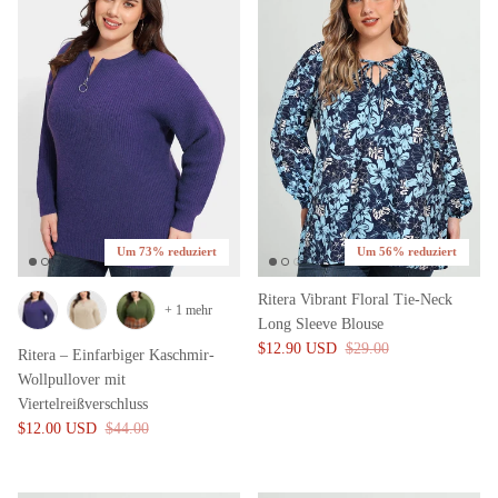
Um 73% reduziert
Um 56% reduziert
Ritera Vibrant Floral Tie-Neck
+ 1 mehr
Long Sleeve Blouse
$12.90 USD
$29.00
Ritera – Einfarbiger Kaschmir-
Wollpullover mit
Viertelreißverschluss
$12.00 USD
$44.00