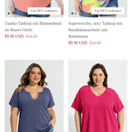
Um 59% reduziert
Um 59% reduziert
Tunika-Tanktop mit Blumendetail
Superweiches, sexy Tanktop mit
im Resort-Outfit
Rundhalsausschnitt und
$9.90 USD
$24.00
Batikmuster
$9.90 USD
$24.00