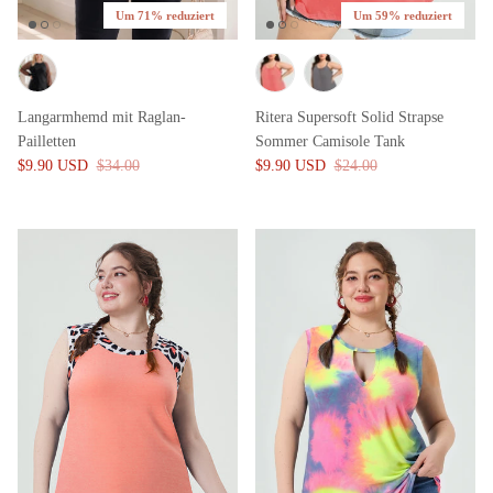
Um 71% reduziert
Um 59% reduziert
Langarmhemd mit Raglan-
Ritera Supersoft Solid Strapse
Pailletten
Sommer Camisole Tank
$9.90 USD
$34.00
$9.90 USD
$24.00