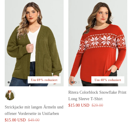
Um 69% reduziert
Um 48% reduziert
Ritera Colorblock Snowflake Print
Long Sleeve T-Shirt
$15.00 USD
$29.00
Strickjacke mit langen Ärmeln und
offener Vorderseite in Unifarben
$15.00 USD
$49.00