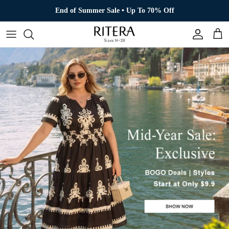
Direkt zum Inhalt
End of Summer Sale • Up To 70% Off
Konto
Eink