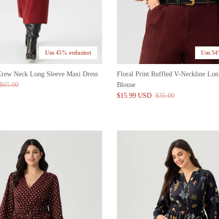
Um 45% reduziert
Um 54%
Crew Neck Long Sleeve Maxi Dress
Floral Print Ruffled V-Neckline Lon
$65.00
Blouse
$15.99 USD
$35.00