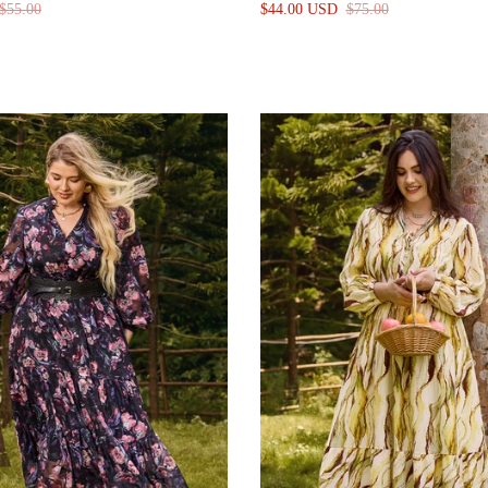
$55.00
$44.00 USD
$75.00