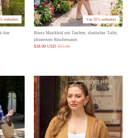
 reduziert
Um 31% reduziert
A-line
Ritera Maxikleid mit Taschen, elastischer Taille,
plissiertem Rüschensaum
$38.00 USD
$55.00