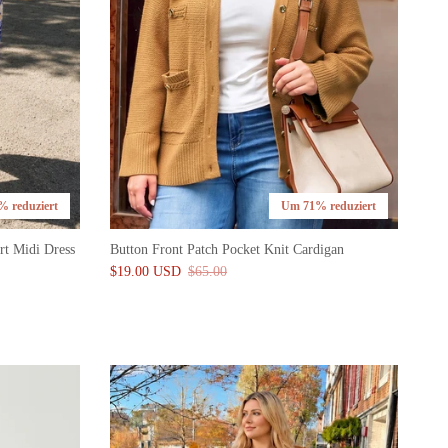
 reduziert
Um 71% reduziert
rt Midi Dress
Button Front Patch Pocket Knit Cardigan
$19.00 USD
$65.00