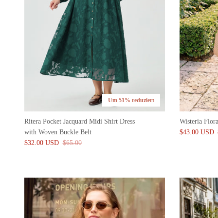
Um 51% reduziert
Ritera Pocket Jacquard Midi Shirt Dress
Wisteria Flo
with Woven Buckle Belt
$43.00 USD
$32.00 USD
$65.00