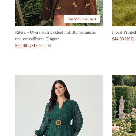
Um 55% reduziert
Ritera – Overall-Strickkleid mit Blumenmuster
Floral Printe
und verstellbaren Trägern
$44.00 USD
$25.00 USD
$55.00