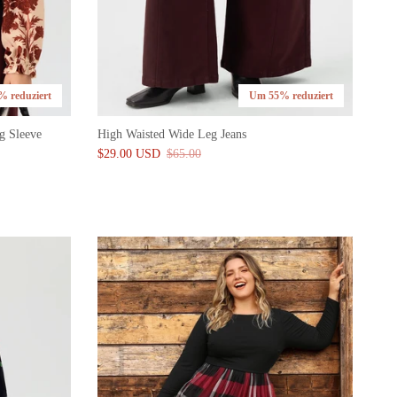
 reduziert
Um 55% reduziert
g Sleeve
High Waisted Wide Leg Jeans
$29.00 USD
$65.00