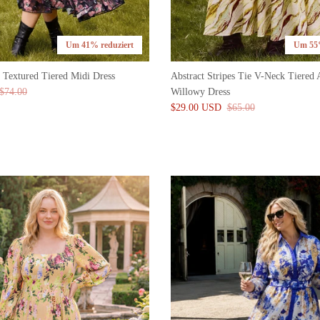
Um 41% reduziert
Um 55%
d Textured Tiered Midi Dress
Abstract Stripes Tie V-Neck Tiered 
$74.00
Willowy Dress
$29.00 USD
$65.00