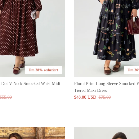
Um 38% reduziert
Um 36%
a Dot V-Neck Smocked Waist Midi
Floral Print Long Sleeve Smocked W
Tiered Maxi Dress
$55.00
$48.00 USD
$75.00