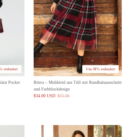
 reduziert
Um 38% reduziert
aist Pocket
Ritera – Midikleid aus Tüll mit Rundhalsausschnitt
und Farbblockdesign
$34.00 USD
$55.00