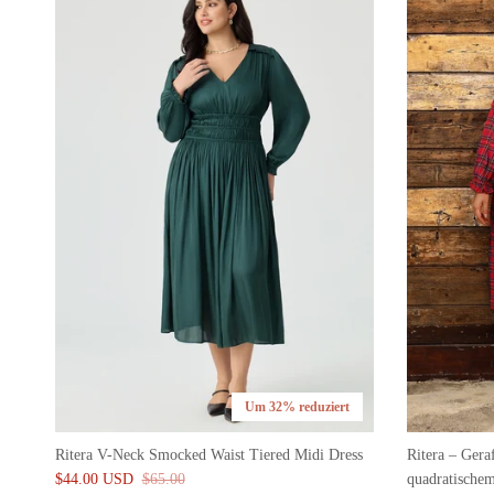
Um 32% reduziert
Ritera V-Neck Smocked Waist Tiered Midi Dress
Ritera – Gera
$44.00 USD
$65.00
quadratischem