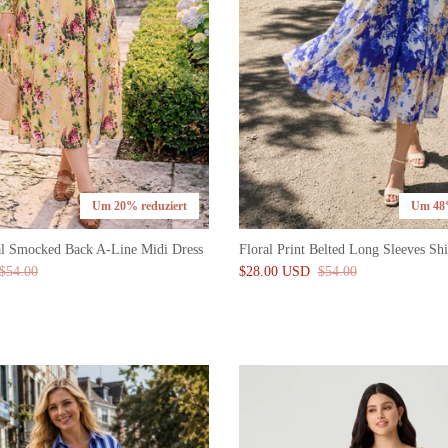
Um 20% reduziert
Um 48%
ral Smocked Back A-Line Midi Dress
Floral Print Belted Long Sleeves Shi
$54.00
$28.00 USD
$54.00