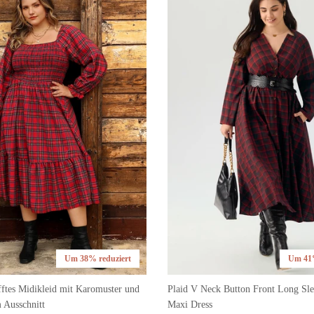
Um 38% reduziert
Um 41%
fftes Midikleid mit Karomuster und
Plaid V Neck Button Front Long Sle
 Ausschnitt
Maxi Dress