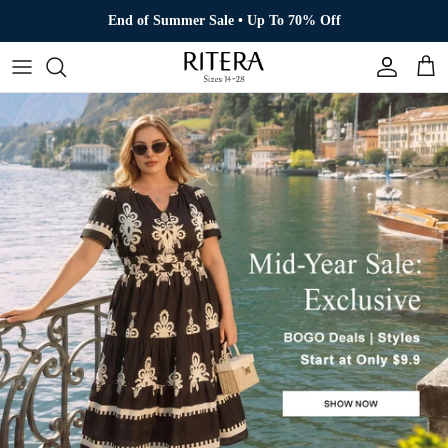
Direkt zum Inhalt
End of Summer Sale • Up To 70% Off
Konto
Eink