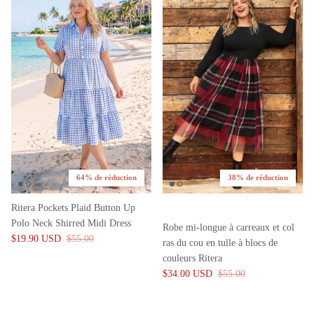
64% de réduction
38% de réduction
Ritera Pockets Plaid Button Up
Polo Neck Shirred Midi Dress
Robe mi-longue à carreaux et col
$19.90 USD
$55.00
ras du cou en tulle à blocs de
couleurs Ritera
$34.00 USD
$55.00