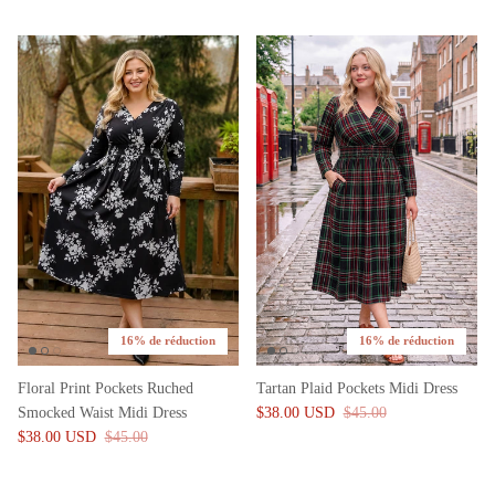
16% de réduction
16% de réduction
Floral Print Pockets Ruched
Tartan Plaid Pockets Midi Dress
Smocked Waist Midi Dress
$38.00 USD
$45.00
$38.00 USD
$45.00