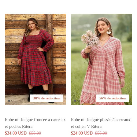
38% de réduction
56% de réduction
Robe mi-longue froncée à carreaux
Robe mi-longue plissée à carreaux
et poches Ritera
et col en V Ritera
$34.00 USD
$55.00
$24.00 USD
$55.00