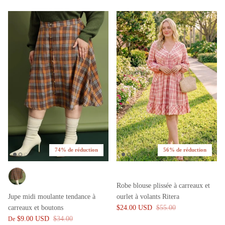
74% de réduction
56% de réduction
Robe blouse plissée à carreaux et
Jupe midi moulante tendance à
ourlet à volants Ritera
carreaux et boutons
$24.00 USD
$55.00
$9.00 USD
$34.00
De