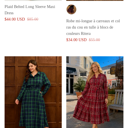
Plaid Belted Long Sleeve Maxi
Dress
$44.00 USD
$85.00
Robe mi-longue à carreaux et col
ras du cou en tulle à blocs de
couleurs Ritera
$34.00 USD
$55.00