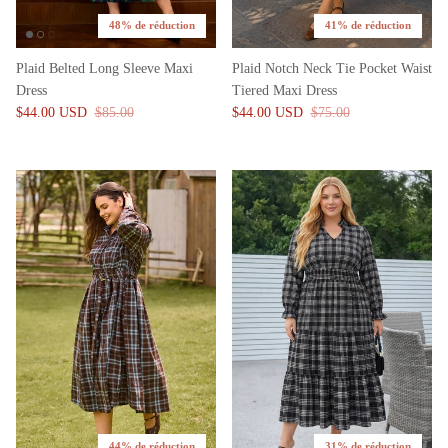
48% de réduction
41% de réduction
Plaid Belted Long Sleeve Maxi
Plaid Notch Neck Tie Pocket Waist
Dress
Tiered Maxi Dress
$44.00 USD
$85.00
$44.00 USD
$75.00
44% de réduction
31% de réduction