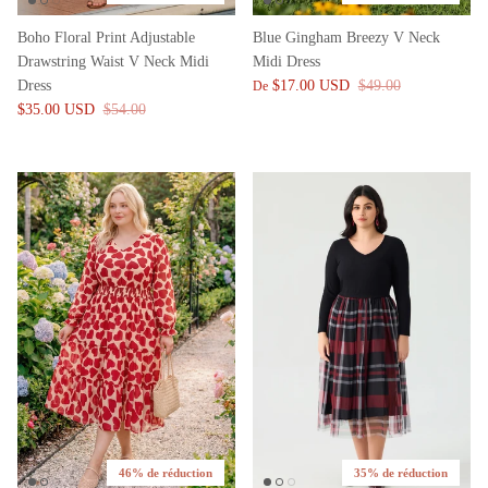
Boho Floral Print Adjustable
Blue Gingham Breezy V Neck
Drawstring Waist V Neck Midi
Midi Dress
Dress
$17.00 USD
$49.00
De
$35.00 USD
$54.00
46% de réduction
35% de réduction