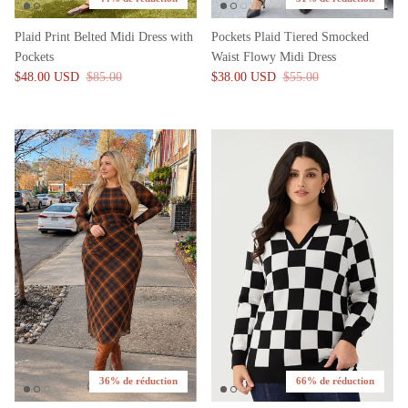
Plaid Print Belted Midi Dress with
Pockets Plaid Tiered Smocked
Pockets
Waist Flowy Midi Dress
$48.00 USD
$85.00
$38.00 USD
$55.00
36% de réduction
66% de réduction