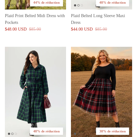
44% de réduction
48% de réduction
Plaid Print Belted Midi Dress with
Plaid Belted Long Sleeve Maxi
Pockets
Dress
$48.00 USD
$85.00
$44.00 USD
$85.00
48% de réduction
38% de réduction