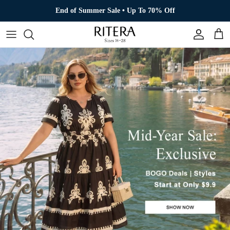
Aller au contenu
End of Summer Sale • Up To 70% Off
Compte
Pani