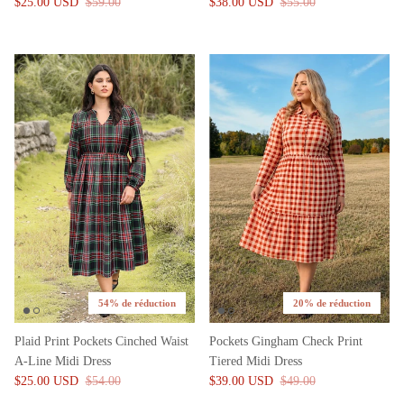
$25.00 USD
$59.00
$38.00 USD
$55.00
54% de réduction
20% de réduction
Plaid Print Pockets Cinched Waist
Pockets Gingham Check Print
A-Line Midi Dress
Tiered Midi Dress
$25.00 USD
$54.00
$39.00 USD
$49.00