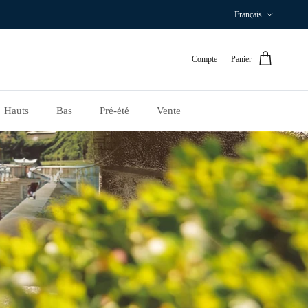
Langue
Français
Compte
Panier
Hauts
Bas
Pré-été
Vente