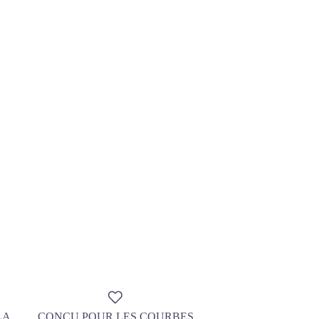
LA
CONÇU POUR LES COURBES