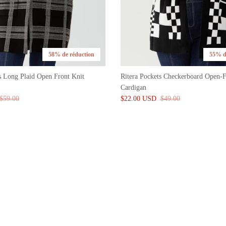
58% de réduction
55% d
s Long Plaid Open Front Knit
Ritera Pockets Checkerboard Open-F
Cardigan
$59.00
$22.00 USD
$49.00