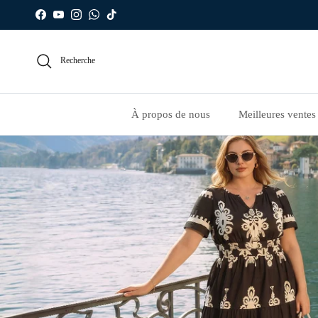
Aller au contenu
Facebook
YouTube
Instagram
WhatsApp
TikTok
Recherche
À propos de nous
Meilleures ventes