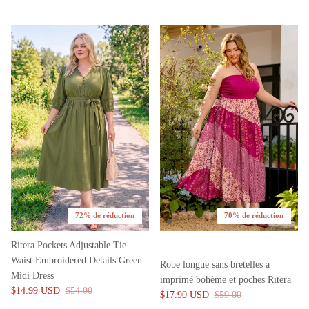
72% de réduction
70% de réduction
Ritera Pockets Adjustable Tie
Waist Embroidered Details Green
Robe longue sans bretelles à
Midi Dress
imprimé bohème et poches Ritera
$14.99 USD
$54.00
$17.90 USD
$59.00