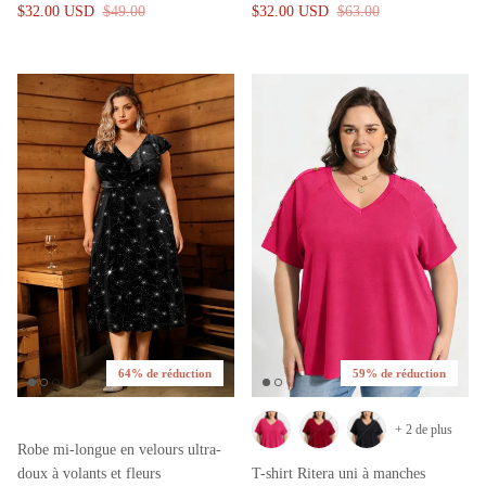
$32.00 USD
$49.00
$32.00 USD
$63.00
64% de réduction
59% de réduction
+ 2 de plus
Robe mi-longue en velours ultra-
doux à volants et fleurs
T-shirt Ritera uni à manches