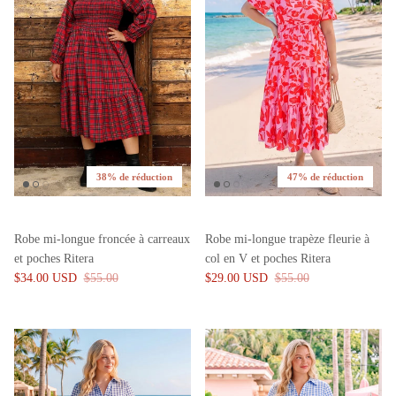
38% de réduction
47% de réduction
Robe mi-longue froncée à carreaux
Robe mi-longue trapèze fleurie à
et poches Ritera
col en V et poches Ritera
$34.00 USD
$55.00
$29.00 USD
$55.00