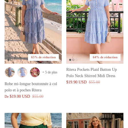
65% de réduction
64% de réduction
Ritera Pockets Plaid Button Up
+ 5 de plus
Polo Neck Shirred Midi Dress
$19.90 USD
$55.00
Robe mi-longue boutonnée à col
polo et à poches Ritera
$19.00 USD
$55.00
De