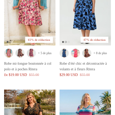
65% de réduction
47% de réduction
+ 5 de plus
+ 8 de plus
Robe mi-longue boutonnée à col
Robe d'été chic et décontractée à
polo et à poches Ritera
volants et à fleurs Ritera
$19.00 USD
$55.00
$29.00 USD
$55.00
De