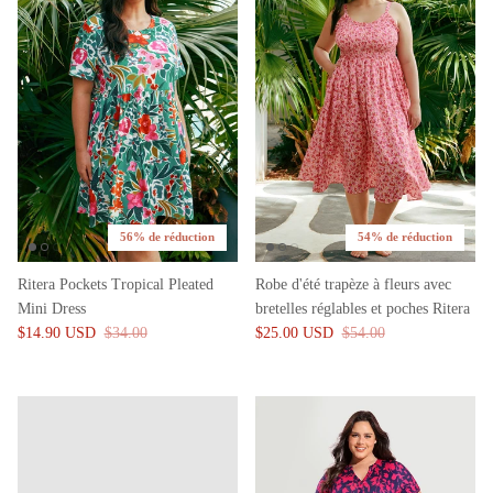
56% de réduction
54% de réduction
Ritera Pockets Tropical Pleated
Robe d'été trapèze à fleurs avec
Mini Dress
bretelles réglables et poches Ritera
$14.90 USD
$34.00
$25.00 USD
$54.00