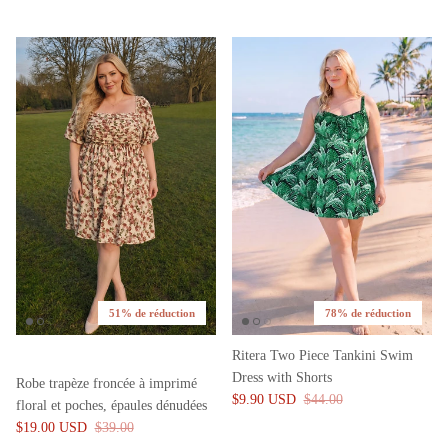
51% de réduction
78% de réduction
Ritera Two Piece Tankini Swim
Dress with Shorts
Robe trapèze froncée à imprimé
$9.90 USD
$44.00
floral et poches, épaules dénudées
$19.00 USD
$39.00