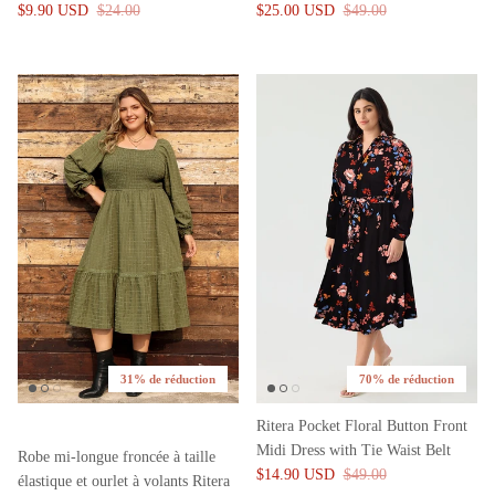
$9.90 USD
$24.00
$25.00 USD
$49.00
31% de réduction
70% de réduction
Ritera Pocket Floral Button Front
Midi Dress with Tie Waist Belt
Robe mi-longue froncée à taille
$14.90 USD
$49.00
élastique et ourlet à volants Ritera