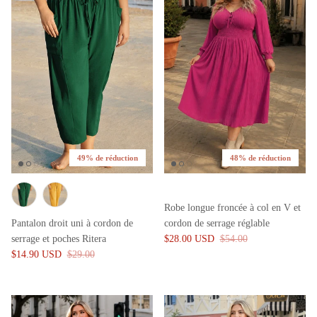
49% de réduction
48% de réduction
Robe longue froncée à col en V et
Pantalon droit uni à cordon de
cordon de serrage réglable
serrage et poches Ritera
$28.00 USD
$54.00
$14.90 USD
$29.00