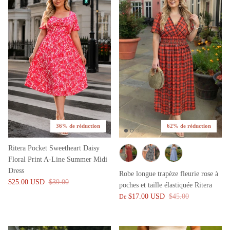
36% de réduction
62% de réduction
Ritera Pocket Sweetheart Daisy
Floral Print A-Line Summer Midi
Dress
Robe longue trapèze fleurie rose à
$25.00 USD
$39.00
poches et taille élastiquée Ritera
$17.00 USD
$45.00
De