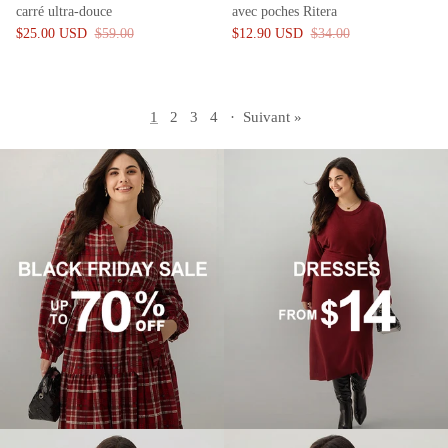
carré ultra-douce
avec poches Ritera
$25.00 USD
$59.00
$12.90 USD
$34.00
1
2
3
4
·
Suivant »