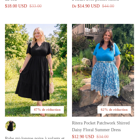
$18.00 USD
$33.00
$14.90 USD
$44.00
De
47% de réduction
62% de réduction
Ritera Pocket Patchwork Shirred
Daisy Floral Summer Dress
$12.90 USD
$34.00
Robe mi-longue noire à volants et