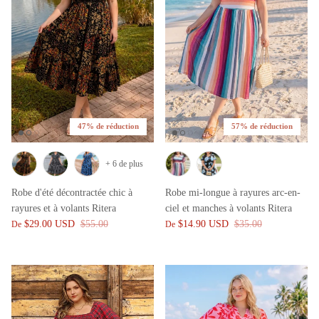
47% de réduction
57% de réduction
+ 6 de plus
Robe d'été décontractée chic à
Robe mi-longue à rayures arc-en-
rayures et à volants Ritera
ciel et manches à volants Ritera
$29.00 USD
$55.00
$14.90 USD
$35.00
De
De