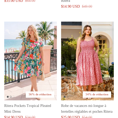
$35.00 USD
$64.00
Ritera
$14.90 USD
$49.00
56% de réduction
54% de réduction
Ritera Pockets Tropical Pleated
Robe de vacances mi-longue à
Mini Dress
bretelles réglables et poches Ritera
$14.90 USD
$34.00
$25.00 USD
$54.00