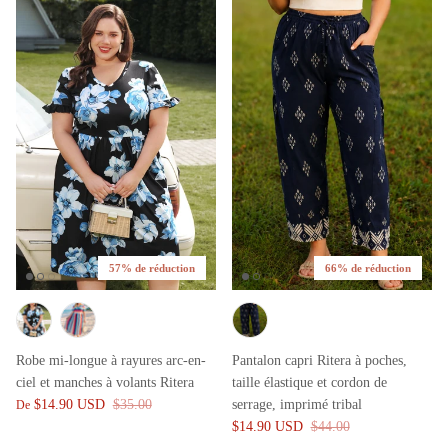
57% de réduction
66% de réduction
Robe mi-longue à rayures arc-en-
Pantalon capri Ritera à poches,
ciel et manches à volants Ritera
taille élastique et cordon de
$14.90 USD
$35.00
serrage, imprimé tribal
De
$14.90 USD
$44.00