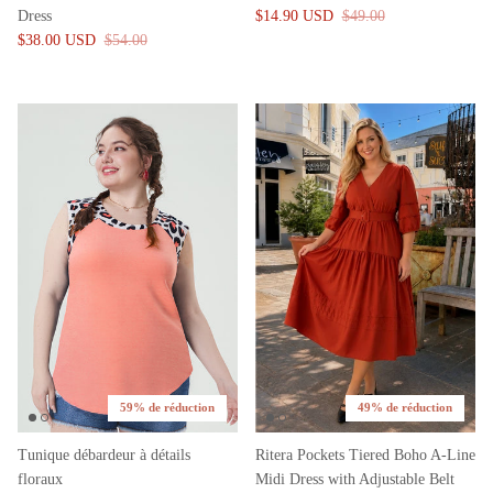
Dress
$14.90 USD
$49.00
$38.00 USD
$54.00
59% de réduction
49% de réduction
Tunique débardeur à détails
Ritera Pockets Tiered Boho A-Line
floraux
Midi Dress with Adjustable Belt